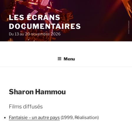
Aller
au
LES ÉCRANS
contenu
principal
DOCUMENTAIRES
Du 13 au 20 novembre 2026
Menu
Sharon Hammou
Films diffusés
Fantaisie – un autre pays
(1999, Réalisation)