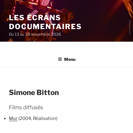
Aller
au
LES ÉCRANS
contenu
principal
DOCUMENTAIRES
Du 13 au 20 novembre 2026
Menu
Simone Bitton
Films diffusés
Mur
(2004, Réalisation)