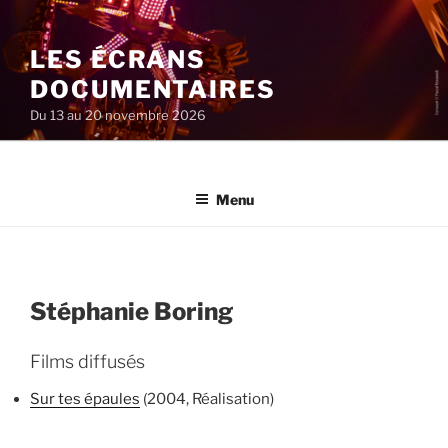
Aller
au
LES ÉCRANS
contenu
principal
DOCUMENTAIRES
Du 13 au 20 novembre 2026
Menu
Stéphanie Boring
Films diffusés
Sur tes épaules
(2004, Réalisation)