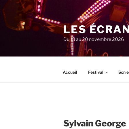
Aller
au
contenu
principal
LES ÉCRA
Du 13 au 20 novembre 2026
Accueil
Festival
Son e
Sylvain George