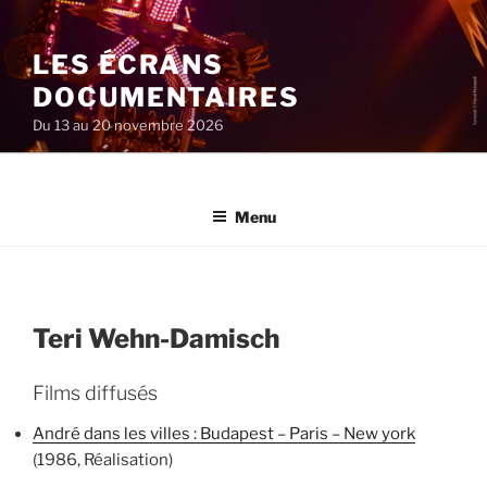
Aller
au
LES ÉCRANS
contenu
principal
DOCUMENTAIRES
Du 13 au 20 novembre 2026
Menu
Teri Wehn-Damisch
Films diffusés
André dans les villes : Budapest – Paris – New york
(1986, Réalisation)