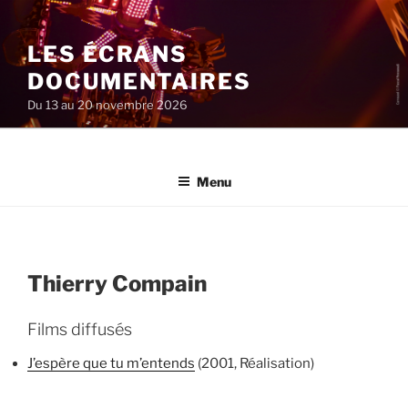
Aller
au
LES ÉCRANS
contenu
principal
DOCUMENTAIRES
Du 13 au 20 novembre 2026
Menu
Thierry Compain
Films diffusés
J’espère que tu m’entends
(2001, Réalisation)