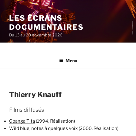
Aller
au
LES ÉCRANS
contenu
principal
DOCUMENTAIRES
Du 13 au 20 novembre 2026
Menu
Thierry Knauff
Films diffusés
Gbanga Tita
(1994, Réalisation)
Wild blue, notes à quelques voix
(2000, Réalisation)