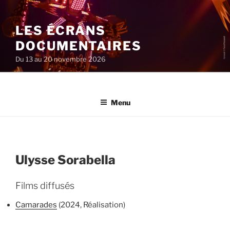
Aller
au
LES ÉCRANS
contenu
principal
DOCUMENTAIRES
Du 13 au 20 novembre 2026
Menu
Ulysse Sorabella
Films diffusés
Camarades
(2024, Réalisation)