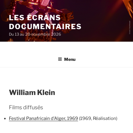
Aller
au
LES ÉCRANS
contenu
principal
DOCUMENTAIRES
Du 13 au 20 novembre 2026
Menu
William Klein
Films diffusés
Festival Panafricain d’Alger, 1969
(1969, Réalisation)