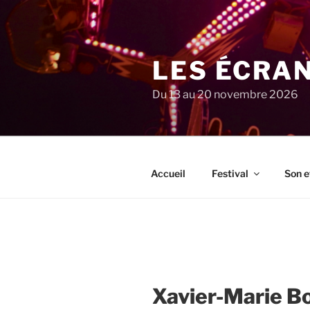
Aller
au
contenu
principal
LES ÉCRA
Du 13 au 20 novembre 2026
Accueil
Festival
Son e
Xavier-Marie B