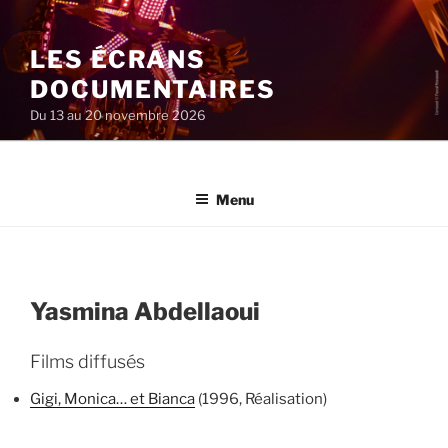
Aller
au
LES ÉCRANS
contenu
principal
DOCUMENTAIRES
Du 13 au 20 novembre 2026
Menu
Yasmina Abdellaoui
Films diffusés
Gigi, Monica… et Bianca
(1996, Réalisation)