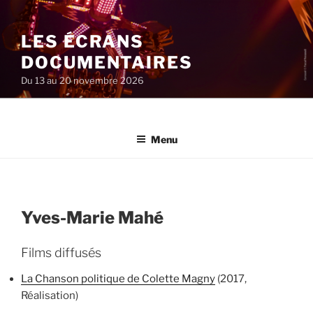
Aller
au
LES ÉCRANS
contenu
principal
DOCUMENTAIRES
Du 13 au 20 novembre 2026
Menu
Yves-Marie Mahé
Films diffusés
La Chanson politique de Colette Magny
(2017,
Réalisation)