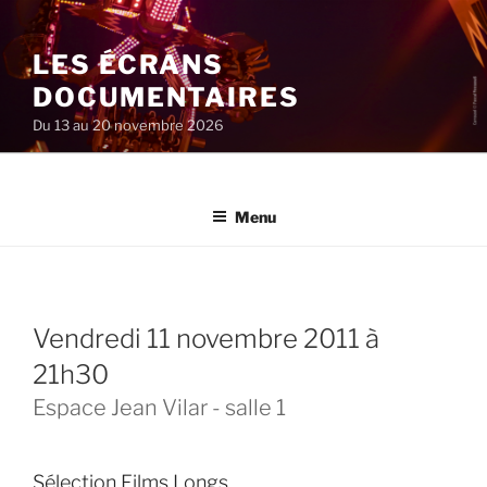
Aller
au
LES ÉCRANS
contenu
principal
DOCUMENTAIRES
Du 13 au 20 novembre 2026
Menu
vendredi 11 novembre 2011 à
21h30
Espace Jean Vilar - salle 1
Sélection Films Longs