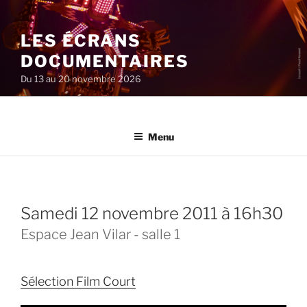
Aller
au
LES ÉCRANS
contenu
principal
DOCUMENTAIRES
Du 13 au 20 novembre 2026
Menu
samedi 12 novembre 2011 à 16h30
Espace Jean Vilar - salle 1
Sélection Film Court