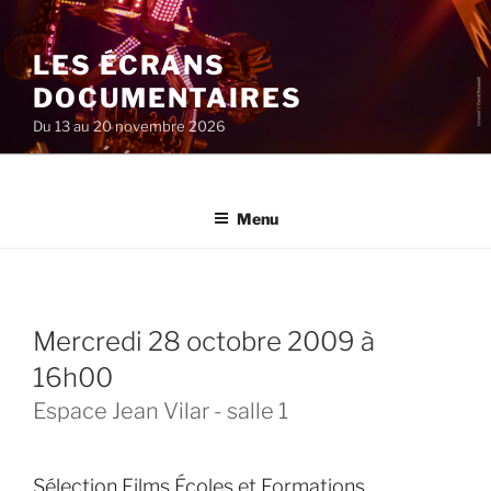
Aller
au
LES ÉCRANS
contenu
principal
DOCUMENTAIRES
Du 13 au 20 novembre 2026
Menu
mercredi 28 octobre 2009 à
16h00
Espace Jean Vilar - salle 1
Sélection Films Écoles et Formations