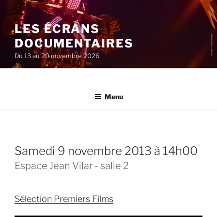
Aller
au
LES ÉCRANS
contenu
principal
DOCUMENTAIRES
Du 13 au 20 novembre 2026
Menu
samedi 9 novembre 2013 à 14h00
Espace Jean Vilar - salle 2
Sélection Premiers Films