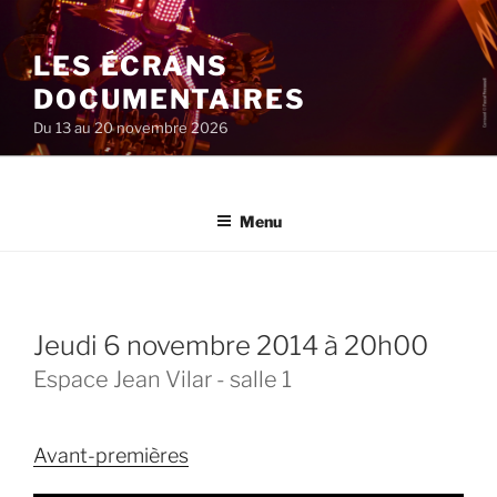
Aller
au
LES ÉCRANS
contenu
principal
DOCUMENTAIRES
Du 13 au 20 novembre 2026
Menu
jeudi 6 novembre 2014 à 20h00
Espace Jean Vilar - salle 1
Avant-premières