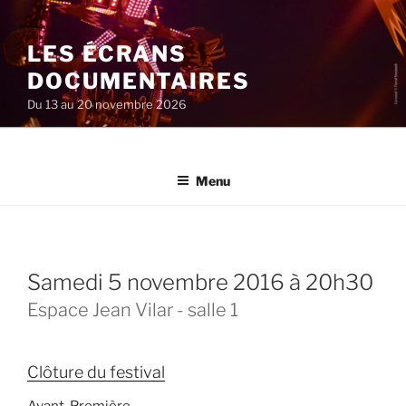
Aller
au
LES ÉCRANS
contenu
principal
DOCUMENTAIRES
Du 13 au 20 novembre 2026
Menu
samedi 5 novembre 2016 à 20h30
Espace Jean Vilar - salle 1
Clôture du festival