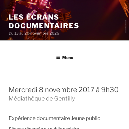
Aller
au
LES ÉCRANS
contenu
principal
DOCUMENTAIRES
Du 13 au 20 novembre 2026
Menu
mercredi 8 novembre 2017 à 9h30
Médiathèque de Gentilly
Expérience documentaire Jeune public