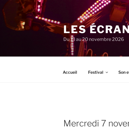
Aller
au
contenu
principal
LES ÉCRA
Du 13 au 20 novembre 2026
Accueil
Festival
Son e
mercredi 7 no