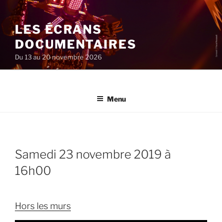
Aller
au
LES ÉCRANS
contenu
principal
DOCUMENTAIRES
Du 13 au 20 novembre 2026
Menu
samedi 23 novembre 2019 à
16h00
Hors les murs