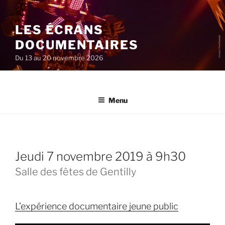
Aller
au
LES ÉCRANS
contenu
principal
DOCUMENTAIRES
Du 13 au 20 novembre 2026
Menu
jeudi 7 novembre 2019 à 9h30
Salle des fêtes de Gentilly
L’expérience documentaire jeune public