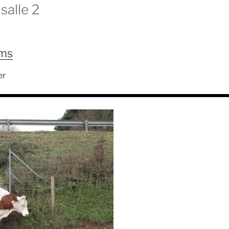
salle 2
lms
er