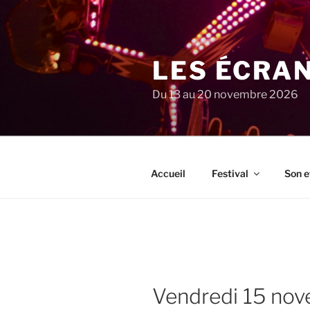
Aller
au
contenu
principal
LES ÉCRA
Du 13 au 20 novembre 2026
Accueil
Festival
Son e
vendredi 15 no