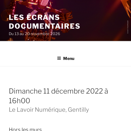
Aller
au
LES ÉCRANS
contenu
principal
DOCUMENTAIRES
Du 13 au 20 novembre 2026
Menu
dimanche 11 décembre 2022 à
16h00
Le Lavoir Numérique, Gentilly
Hors les murs