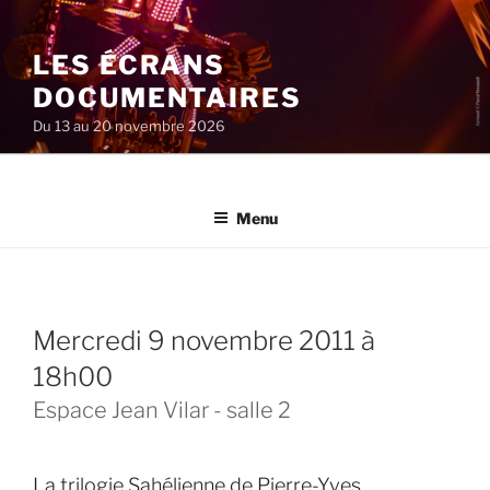
Aller
au
LES ÉCRANS
contenu
principal
DOCUMENTAIRES
Du 13 au 20 novembre 2026
Menu
mercredi 9 novembre 2011 à
18h00
Espace Jean Vilar - salle 2
La trilogie Sahélienne de Pierre-Yves