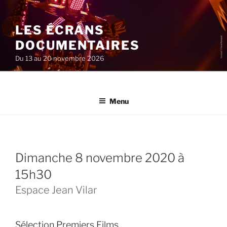
Aller
au
LES ÉCRANS
contenu
principal
DOCUMENTAIRES
Du 13 au 20 novembre 2026
Menu
dimanche 8 novembre 2020 à
15h30
Espace Jean Vilar
Sélection Premiers Films