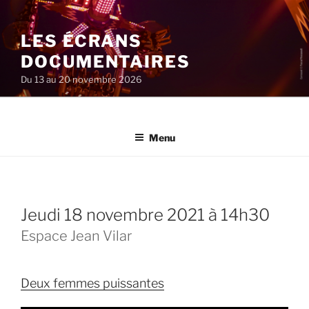
Aller
au
LES ÉCRANS
contenu
principal
DOCUMENTAIRES
Du 13 au 20 novembre 2026
Menu
jeudi 18 novembre 2021 à 14h30
Espace Jean Vilar
Deux femmes puissantes