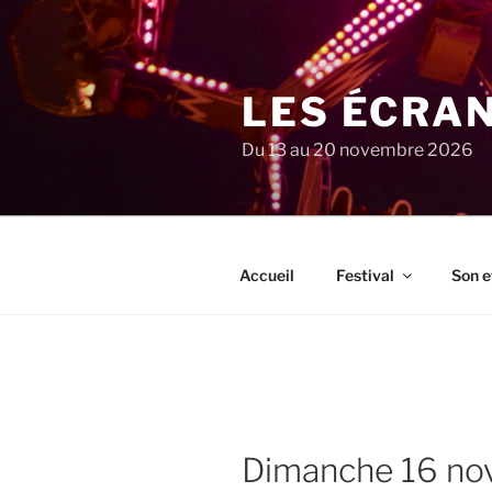
Aller
au
contenu
principal
LES ÉCRA
Du 13 au 20 novembre 2026
Accueil
Festival
Son e
dimanche 16 n