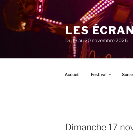
Aller
au
contenu
principal
LES ÉCRA
Du 13 au 20 novembre 2026
Accueil
Festival
Son e
dimanche 17 n