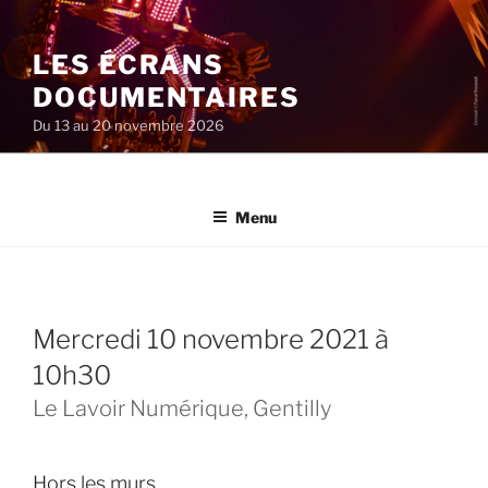
Aller
au
LES ÉCRANS
contenu
principal
DOCUMENTAIRES
Du 13 au 20 novembre 2026
Menu
mercredi 10 novembre 2021 à
10h30
Le Lavoir Numérique, Gentilly
Hors les murs