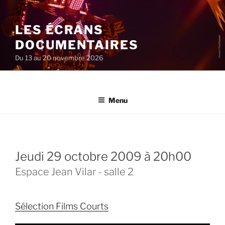
Aller
au
LES ÉCRANS
contenu
principal
DOCUMENTAIRES
Du 13 au 20 novembre 2026
Menu
jeudi 29 octobre 2009 à 20h00
Espace Jean Vilar - salle 2
Sélection Films Courts