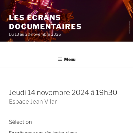
Aller
au
LES ÉCRANS
contenu
principal
DOCUMENTAIRES
Du 13 au 20 novembre 2026
Menu
jeudi 14 novembre 2024 à 19h30
Espace Jean Vilar
Sélection