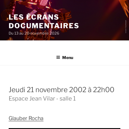
Aller
au
LES ÉCRANS
contenu
principal
DOCUMENTAIRES
Du 13 au 20 novembre 2026
Menu
jeudi 21 novembre 2002 à 22h00
Espace Jean Vilar - salle 1
Glauber Rocha