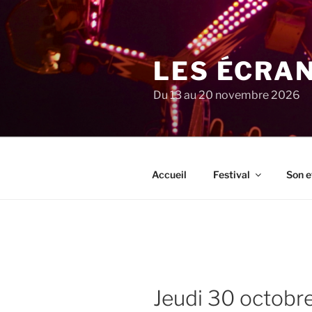
Aller
au
contenu
principal
LES ÉCRA
Du 13 au 20 novembre 2026
Accueil
Festival
Son e
jeudi 30 octob