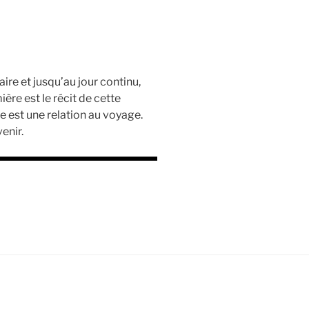
aire et jusqu’au jour continu,
ère est le récit de cette
e est une relation au voyage.
enir.