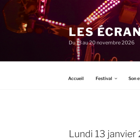
Aller
au
contenu
principal
LES ÉCRA
Du 13 au 20 novembre 2026
Accueil
Festival
Son e
lundi 13 janvie