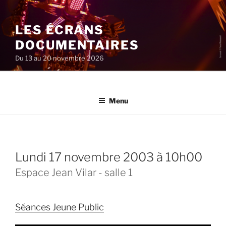
Aller
au
LES ÉCRANS
contenu
principal
DOCUMENTAIRES
Du 13 au 20 novembre 2026
Menu
lundi 17 novembre 2003 à 10h00
Espace Jean Vilar - salle 1
Séances Jeune Public