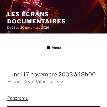
Aller
au
LES ÉCRANS
contenu
principal
DOCUMENTAIRES
Du 13 au 20 novembre 2026
Menu
lundi 17 novembre 2003 à 18h00
Espace Jean Vilar - salle 2
Panorama