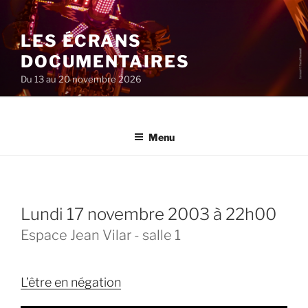
Aller
au
LES ÉCRANS
contenu
principal
DOCUMENTAIRES
Du 13 au 20 novembre 2026
Menu
lundi 17 novembre 2003 à 22h00
Espace Jean Vilar - salle 1
L’être en négation