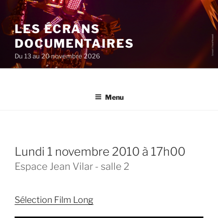
Aller
au
LES ÉCRANS
contenu
principal
DOCUMENTAIRES
Du 13 au 20 novembre 2026
Menu
lundi 1 novembre 2010 à 17h00
Espace Jean Vilar - salle 2
Sélection Film Long