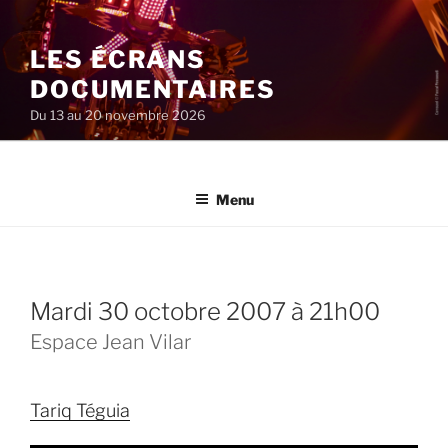
Aller
au
LES ÉCRANS
contenu
principal
DOCUMENTAIRES
Du 13 au 20 novembre 2026
Menu
mardi 30 octobre 2007 à 21h00
Espace Jean Vilar
Tariq Téguia