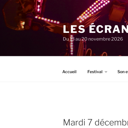
Aller
au
contenu
principal
LES ÉCRA
Du 13 au 20 novembre 2026
Accueil
Festival
Son e
mardi 7 décem