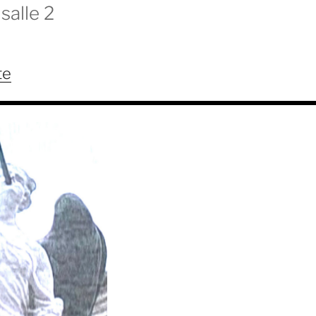
salle 2
te