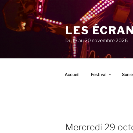
Aller
au
contenu
principal
LES ÉCRA
Du 13 au 20 novembre 2026
Accueil
Festival
Son e
mercredi 29 o