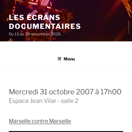
Aller
au
LES ÉCRANS
contenu
principal
DOCUMENTAIRES
Du 13 au 20 novembre 2026
Menu
mercredi 31 octobre 2007 à 17h00
Espace Jean Vilar - salle 2
Marseille contre Marseille