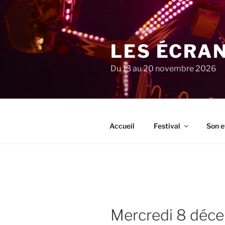
Aller
au
contenu
principal
LES ÉCRA
Du 13 au 20 novembre 2026
Accueil
Festival
Son e
mercredi 8 dé