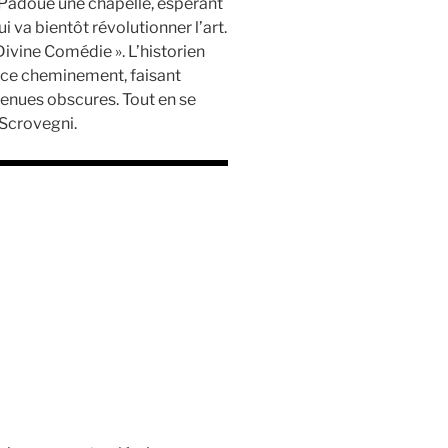
 à Padoue une chapelle, espérant
i va bientôt révolutionner l’art.
Divine Comédie ». L’historien
 ce cheminement, faisant
enues obscures. Tout en se
 Scrovegni.