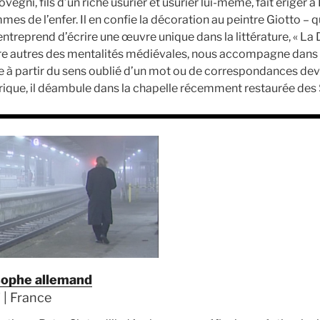
vegni, fils d’un riche usurier et usurier lui-même, fait ériger
es de l’enfer. Il en confie la décoration au peintre Giotto – qu
entreprend d’écrire une œuvre unique dans la littérature, « La 
ntre autres des mentalités médiévales, nous accompagne dans
 à partir du sens oublié d’un mot ou de correspondances dev
torique, il déambule dans la chapelle récemment restaurée des
osophe allemand
’ | France