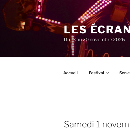
Aller
au
contenu
principal
LES ÉCRA
Du 13 au 20 novembre 2026
Accueil
Festival
Son e
samedi 1 nove