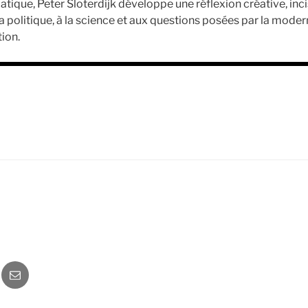
tique, Peter Sloterdijk développe une réflexion créative, inc
politique, à la science et aux questions posées par la modernité
tion.
o
Newsletter