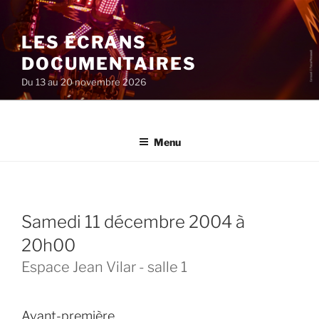
Aller
au
LES ÉCRANS
contenu
principal
DOCUMENTAIRES
Du 13 au 20 novembre 2026
Menu
samedi 11 décembre 2004 à
20h00
Espace Jean Vilar - salle 1
Avant-première