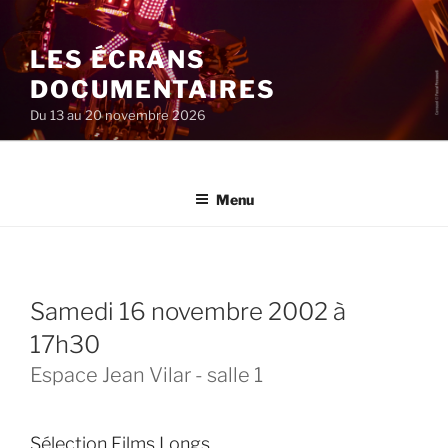
Aller
au
LES ÉCRANS
contenu
principal
DOCUMENTAIRES
Du 13 au 20 novembre 2026
Menu
samedi 16 novembre 2002 à
17h30
Espace Jean Vilar - salle 1
Sélection Films Longs