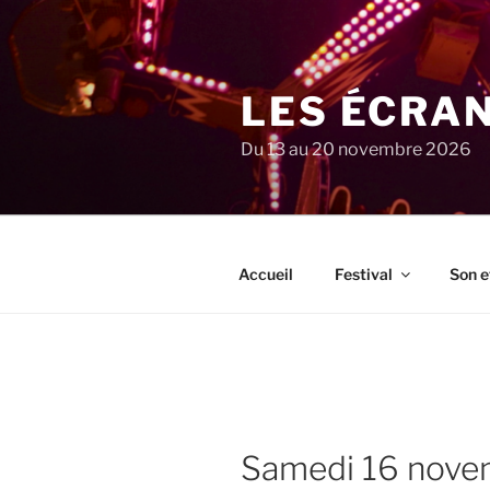
Aller
au
contenu
principal
LES ÉCRA
Du 13 au 20 novembre 2026
Accueil
Festival
Son e
samedi 16 nov