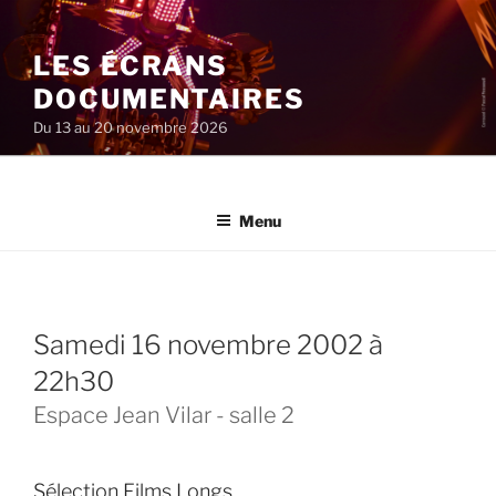
Aller
au
LES ÉCRANS
contenu
principal
DOCUMENTAIRES
Du 13 au 20 novembre 2026
Menu
samedi 16 novembre 2002 à
22h30
Espace Jean Vilar - salle 2
Sélection Films Longs