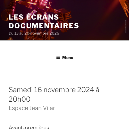
Aller
au
LES ÉCRANS
contenu
principal
DOCUMENTAIRES
Du 13 au 20 novembre 2026
Menu
samedi 16 novembre 2024 à
20h00
Espace Jean Vilar
Avant-premières